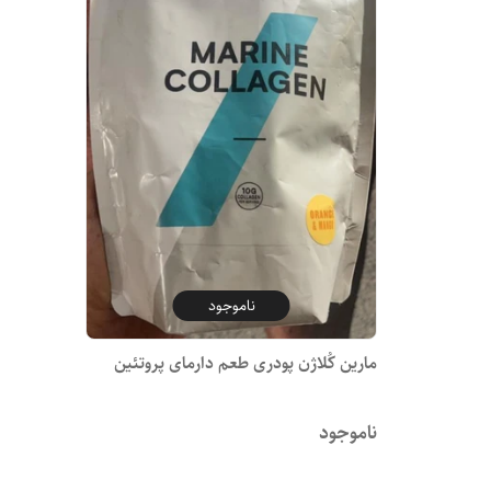
ناموجود
مارین کُلاژن پودری طعم دارمای پروتئین
ناموجود