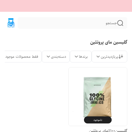
جستجو
گلیسین مای پروتئین
پربازدیدترین
برندها
دسته‌بندی
فقط محصولات موجود
ناموجود
گلیسین100٪مای پروتئین