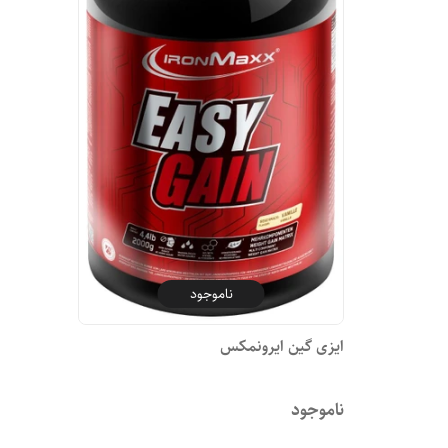
ناموجود
ایزی گین ایرونمکس
ناموجود