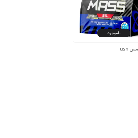
ناموجود
س usn