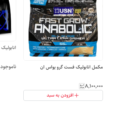
انابولیک م
ناموجود
مکمل انابولیک فست گرو یواس ان
۸٬۱۰۰٬۰۰۰
افزودن به سبد