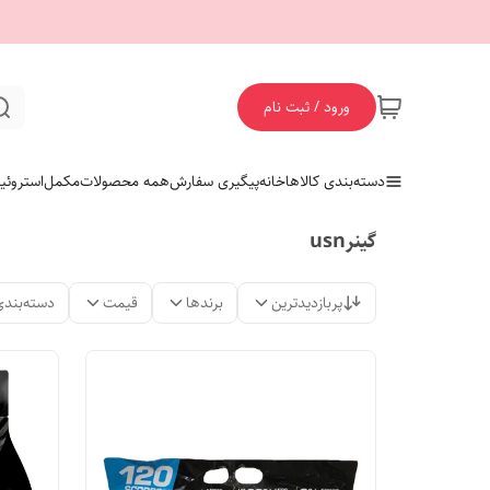
ورود / ثبت نام
دسته‌بندی کالاها
خانه
پیگیری سفارش
همه محصولات
مکمل
استروئی
گینرusn
پربازدیدترین
برندها
قیمت
دسته‌بندی