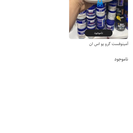
ناموجود
آمینوفست گرو یو اس ان
ناموجود