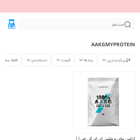
جستجو
AAKGMYPROTEIN
پربازدیدترین
برندها
قیمت
دسته‌بندی
فقط محصول
ارژنین مای پروتئین ای ای کی جی||