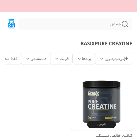
جستجو
BASIXPURE CREATINE
پربازدیدترین
برندها
قیمت
دسته‌بندی
فقط محصول
ناموجود
کراتین خالص بیسیکس