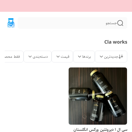
جستجو
Cla works
جدیدترین
برندها
قیمت
دسته‌بندی
فقط محصولات
سی ال ا دپروتئین ورکس انگلستان