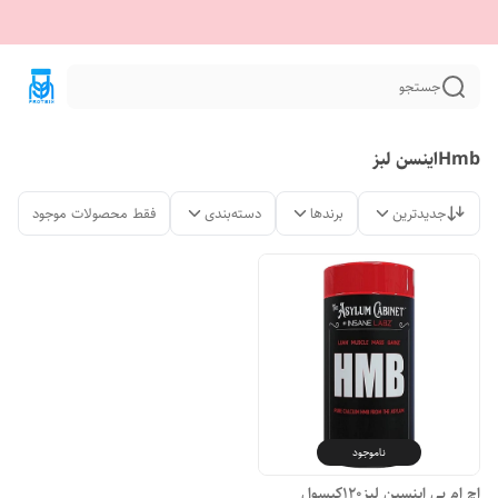
جستجو
Hmbاینسن لبز
جدیدترین
برندها
دسته‌بندی
فقط محصولات موجود
ناموجود
اچ ام بی اینسین لبز120کپسول