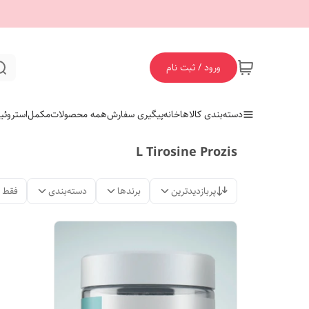
ورود / ثبت نام
دسته‌بندی کالاها
خانه
پیگیری سفارش
همه محصولات
مکمل
استروئی
L Tirosine Prozis
پربازدیدترین
برندها
دسته‌بندی
فقط 