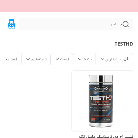
جستجو
TESTHD
پربازدیدترین
برندها
قیمت
دسته‌بندی
فقط محصول
تست اچ دی ترموژنیک ماسل تک