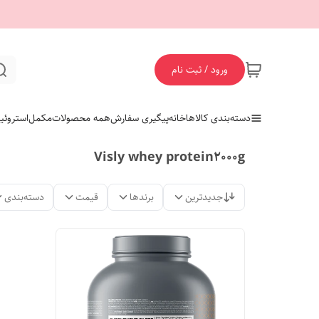
ورود / ثبت نام
دسته‌بندی کالاها
خانه
پیگیری سفارش
همه محصولات
مکمل
استروئی
Visly whey protein2000g
جدیدترین
برندها
قیمت
دسته‌بندی