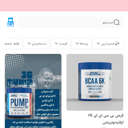
جستجو
جدیدترین
برندها
قیمت
دسته‌بندی
فقط محصولات
قرص بی سی ای ای 6K
اپلایدنوتریشن