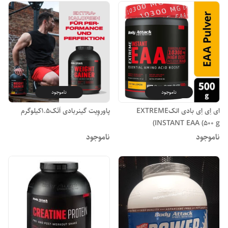
ناموجود
ناموجود
ای اِی اِی بادی اتکEXTREME
پاوروِیت گینربادی اَتَک1.5کیلوگرم
INSTANT EAA (500 g)
ناموجود
ناموجود