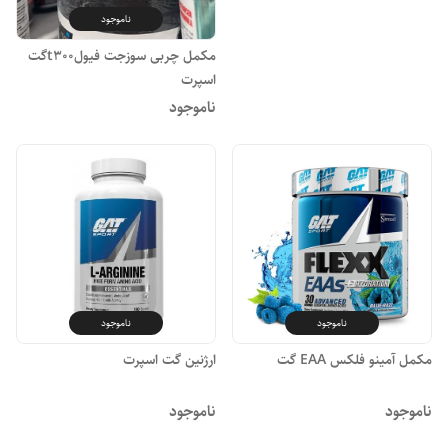
ناموجود
مکمل چربی سوزجت فیولt300گت
اسپرت
ناموجود
ناموجود
ناموجود
مکمل آمینو فلکس EAA گت
ارژنین گت اسپرت
ناموجود
ناموجود