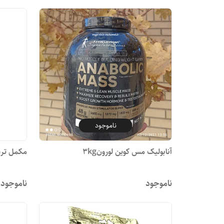
ناموجود
آنابولیک مس کوین لورون3kg
مکمل تری
ناموجود
ناموجود