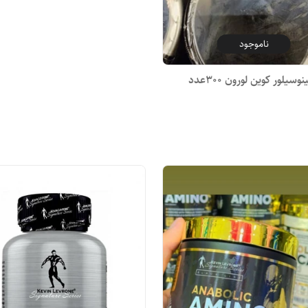
ناموجود
سیلور کوین لورون 300عدد