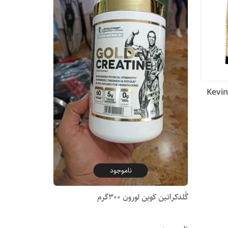
Kevin Levrone
ناموجود
گُلدکراتین کوین لورون 300گرم