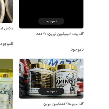
ناموجود
مکمل امینو
گلدبیف امینوکوین لورون300عدد
ناموجود
ناموجود
ناموجود
گلدامینو350عددکوین لورون