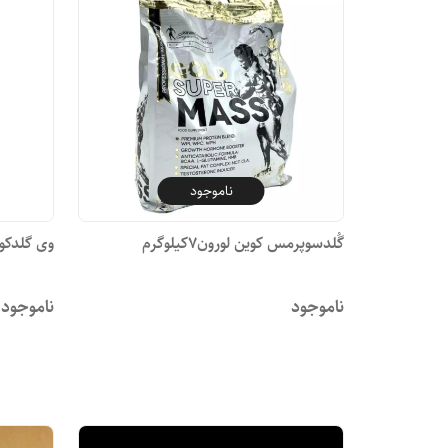
ناموجود
گُلدسوپرمس کوین لورون۷کیلوگرم
وی گلدکو
ناموجود
ناموجود