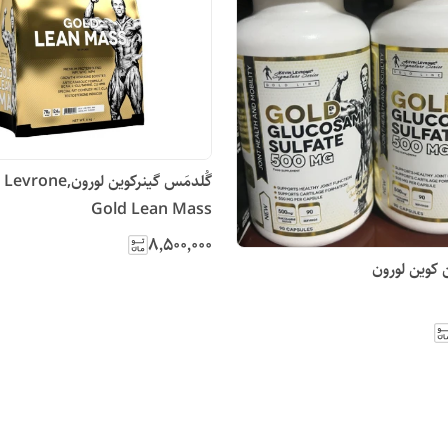
گُلدمَس گینرکوین لورون,
Gold Lean Mass
۸٬۵۰۰٬۰۰۰
 کوین لورون