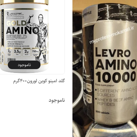
ناموجود
گلد امینو کوین لورون400گرم
ناموجود