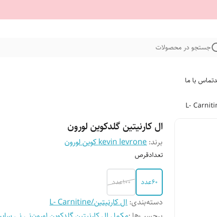
جستجو در محصولات
د
تماس با ما
ال کارنیتین گلدکوین لورون
برند:
kevin levrone کوین لورون
تعدادقرص
۶۰عدد
۱۰۰عدد
دسته‌بندی
:
ال کارنیتین/L- Carnitine
برچسب‌ها :
مکمل ال کارنیتین گلدکوین لورون
نی نی سای