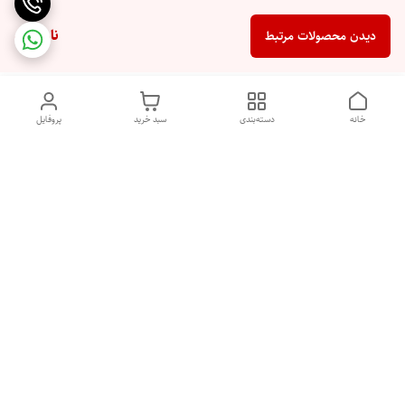
ناموجود
دیدن محصولات مرتبط
خانه
دسته‌بندی
سبد خرید
پروفایل
دسترسی سریع
ایامحصولات مای پروتئین
قوانین و مقررات
مکمل اصل می باشند؟
تماس با ما
درباره ما
راهنمای خرید مکمل بدنسازی
سیاست حریم خصوصی
اصل