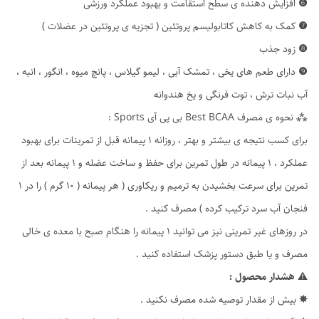
❻
افزایش دهنده ی سطح استقامت و بهبود عملکرد ورزشی
❼
کمک به کاهش کاتابولیسم پروتئین ( تجزیه ی پروتئین در عضلات )
❽
زود جذب
❾
دارای طعم های یخی ، تمشک آبی ، لیمو گیلاس ، پانچ میوه ، انگور ، انبه ،
آب نبات ترش ، توت فرنگی و یخ هندوانه
⁂ نحوه ی مصرف Best BCAA بی پی آی Sports :
برای کسب نتیجه ی بیشتر و بهتر ، روزانه 1 پیمانه قبل از تمرینات برای بهبود
عملکرد ، 1 پیمانه در طول تمرین برای حفظ و ساخت عضله و 1 پیمانه بعد از
تمرین برای سرعت بخشیدن به ترمیم و ریکاوری ( هر پیمانه ( 10 گرم ) را در 1
فنجان آب سرد ترکیب کرده ) مصرف کنید .
در روزهای غیر تمرینی نیز می توانید 1 پیمانه را هنگام صبح با معده ی خالی
مصرف و یا طبق دستور پزشک استفاده کنید .
⚠
هشدار محصول :
✵
بیش از مقدار توصیه شده مصرف نکنید .