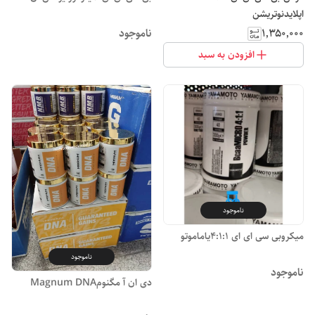
اپلایدنوتریشن
۱٬۳۵۰٬۰۰۰
ناموجود
افزودن به سبد
ناموجود
میکروبی سی ای ای 4:1:1یاماموتو
ناموجود
ناموجود
دی ان آ مگنومMagnum DNA