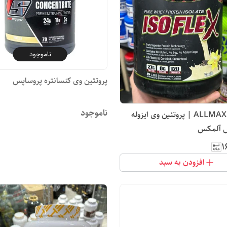
ناموجود
پروتئین وی کنسانتره پروساپس
ناموجود
ALLMAX Isoflex | پروتئین وی ایزوله
س آلمکس
۱
افزودن به سبد