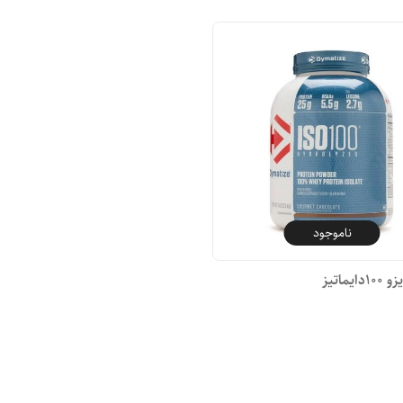
ناموجود
یماتیز