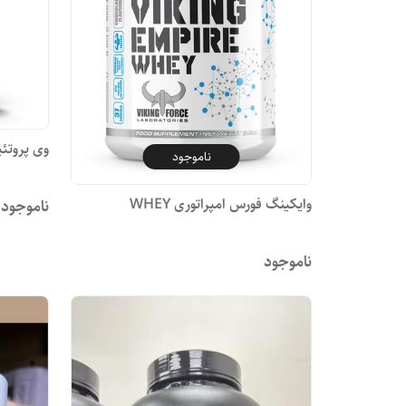
وی پروتئین 360دپروتئین ورکس
ناموجود
وایکینگ فورس امپراتوری WHEY
ناموجود
ناموجود