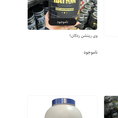
ناموجود
وی ریتشن ردکان1
ناموجود