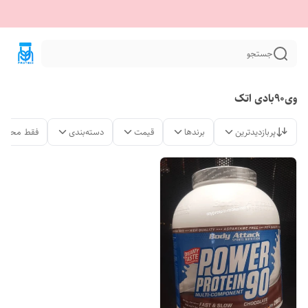
جستجو
وی90بادی اتک
پربازدیدترین
برندها
قیمت
دسته‌بندی
فقط محصول