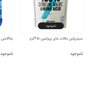
ناموجود
سیترولین مالات مای پروتئین250گرم
بتاالانین 
ناموجود
ناموجود